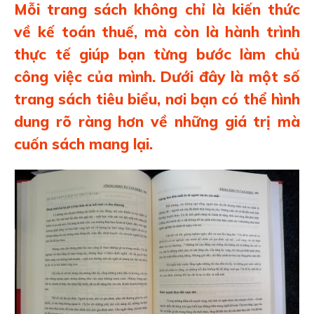
Mỗi trang sách không chỉ là kiến thức
về kế toán thuế, mà còn là hành trình
thực tế giúp bạn từng bước làm chủ
công việc của mình. Dưới đây là một số
trang sách tiêu biểu, nơi bạn có thể hình
dung rõ ràng hơn về những giá trị mà
cuốn sách mang lại.