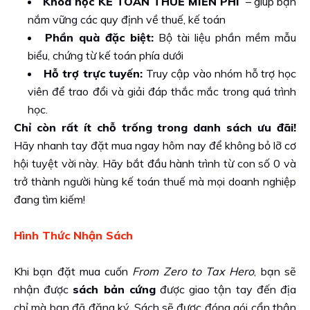
Khóa học KẾ TOÁN THUẾ MIỄN PHÍ
– giúp bạn
nắm vững các quy định về thuế, kế toán
Phần quà đặc biệt:
Bộ tài liệu phần mềm mẫu
biểu, chứng từ kế toán phía dưới
Hỗ trợ trực tuyến:
Truy cập vào nhóm hỗ trợ học
viên để trao đổi và giải đáp thắc mắc trong quá trình
học.
Chỉ còn rất ít chỗ trống trong danh sách ưu đãi!
Hãy nhanh tay đặt mua ngay hôm nay để không bỏ lỡ cơ
hội tuyệt vời này. Hãy bắt đầu hành trình từ con số 0 và
trở thành người hùng kế toán thuế mà mọi doanh nghiệp
đang tìm kiếm!
Hình Thức Nhận Sách
Khi bạn đặt mua cuốn
From Zero to Tax Hero
, bạn sẽ
nhận được
sách bản cứng
được giao tận tay đến địa
chỉ mà bạn đã đăng ký. Sách sẽ được đóng gói cẩn thận