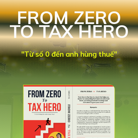
FROM ZERO
TO TAX HERO
"Từ số 0 đến anh hùng thuế"