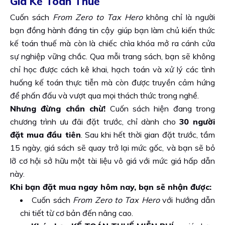
Gia Kế Toán Thuế
Cuốn sách
From Zero to Tax Hero
không chỉ là người
bạn đồng hành đáng tin cậy giúp bạn làm chủ kiến thức
kế toán thuế mà còn là chiếc chìa khóa mở ra cánh cửa
sự nghiệp vững chắc. Qua mỗi trang sách, bạn sẽ không
chỉ học được cách kê khai, hạch toán và xử lý các tình
huống kế toán thực tiễn mà còn được truyền cảm hứng
để phấn đấu và vượt qua mọi thách thức trong nghề.
Nhưng đừng chần chừ!
Cuốn sách hiện đang trong
chương trình ưu đãi đặt trước, chỉ dành cho
30 người
đặt mua đầu tiên
. Sau khi hết thời gian đặt trước, tầm
15 ngày, giá sách sẽ quay trở lại mức gốc, và bạn sẽ bỏ
lỡ cơ hội sở hữu một tài liệu vô giá với mức giá hấp dẫn
này.
Khi bạn đặt mua ngay hôm nay, bạn sẽ nhận được:
Cuốn sách
From Zero to Tax Hero
với hướng dẫn
chi tiết từ cơ bản đến nâng cao.