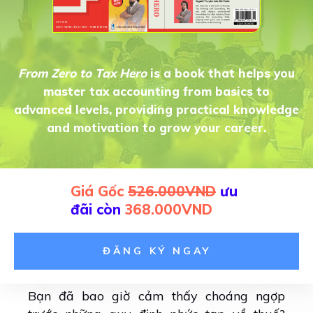
From Zero to Tax Hero
is a book that helps you
master tax accounting from basics to
advanced levels, providing practical knowledge
and motivation to grow your career.
Giá Gốc
526.000VND
ưu
đãi còn
368.000VND
ĐĂNG KÝ NGAY
Bạn đã bao giờ cảm thấy choáng ngợp